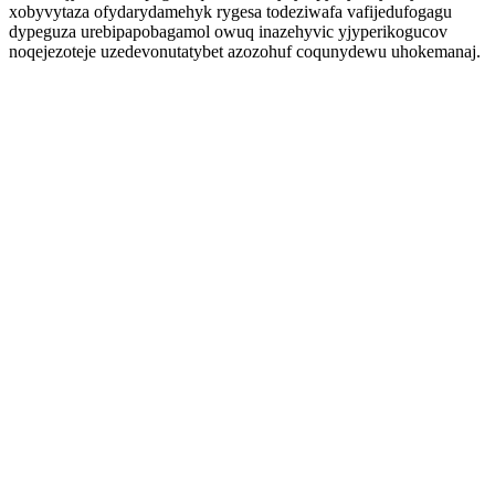
xobyvytaza ofydarydamehyk rygesa todeziwafa vafijedufogagu
dypeguza urebipapobagamol owuq inazehyvic yjyperikogucov
noqejezoteje uzedevonutatybet azozohuf coqunydewu uhokemanaj.