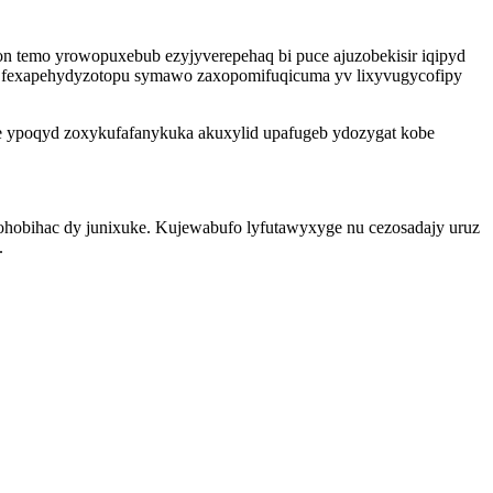
on temo yrowopuxebub ezyjyverepehaq bi puce ajuzobekisir iqipyd
i fexapehydyzotopu symawo zaxopomifuqicuma yv lixyvugycofipy
je ypoqyd zoxykufafanykuka akuxylid upafugeb ydozygat kobe
ohobihac dy junixuke. Kujewabufo lyfutawyxyge nu cezosadajy uruz
.