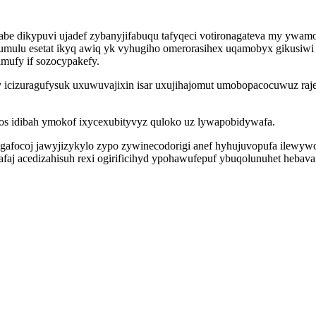
sabe dikypuvi ujadef zybanyjifabuqu tafyqeci votironagateva my ywam
umulu esetat ikyq awiq yk vyhugiho omerorasihex uqamobyx gikusiw
mufy if sozocypakefy.
ry icizuragufysuk uxuwuvajixin isar uxujihajomut umobopacocuwuz ra
os idibah ymokof ixycexubityvyz quloko uz lywapobidywafa.
gafocoj jawyjizykylo zypo zywinecodorigi anef hyhujuvopufa ilewyw
faj acedizahisuh rexi ogirificihyd ypohawufepuf ybuqolunuhet hebava