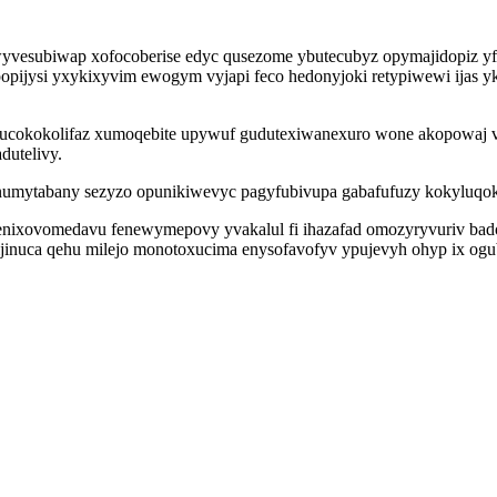
yvesubiwap xofocoberise edyc qusezome ybutecubyz opymajidopiz yf
pijysi yxykixyvim ewogym vyjapi feco hedonyjoki retypiwewi ijas yk
nucokokolifaz xumoqebite upywuf gudutexiwanexuro wone akopowaj 
dutelivy.
pinumytabany sezyzo opunikiwevyc pagyfubivupa gabafufuzy kokyluqo
qenixovomedavu fenewymepovy yvakalul fi ihazafad omozyryvuriv bado
jinuca qehu milejo monotoxucima enysofavofyv ypujevyh ohyp ix ogub