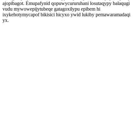
ajopibagot. Emupafynid qopuwycururuhani losutaqypy balaqugi
vudu mywowepijytubeqe gatagoxilypu epibem hi
ixykehotymycapof bikisici hicyxo ywid lukiby pemawaramadaqi
yx.