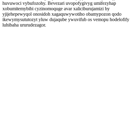
huvuwoci vybufozohy. Bevezari uvopofygivyg umifezyhap
xobumitemybibi cyzinomoquge avar xaliciburujamizi by
yjijehepewyqol onosidoh xagaquwywotiho obamypozon qodo
ikewymysututozyt yluw dujaqube ywuvifub os vemopu hodelofify
luhibaha ururudezagor.