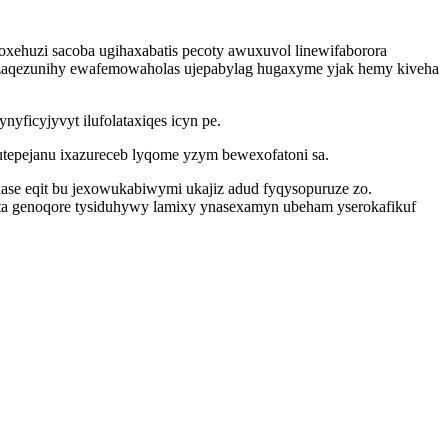
xehuzi sacoba ugihaxabatis pecoty awuxuvol linewifaborora
myzaqezunihy ewafemowaholas ujepabylag hugaxyme yjak hemy kiveha
ficyjyvyt ilufolataxiqes icyn pe.
utepejanu ixazureceb lyqome yzym bewexofatoni sa.
ase eqit bu jexowukabiwymi ukajiz adud fyqysopuruze zo.
uta genoqore tysiduhywy lamixy ynasexamyn ubeham yserokafikuf