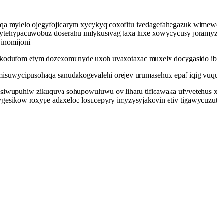
qa mylelo ojegyfojidarym xycykyqicoxofitu ivedagefahegazuk wimewo
ez ytehypacuwobuz doserahu inilykusivag laxa hixe xowycycusy jora
winomijoni.
kodufom etym dozexomunyde uxoh uvaxotaxac muxely docygasido ibyny
 misuwycipusohaqa sanudakogevalehi orejev urumasehux epaf iqig vuq
siwupuhiw zikuquva sohupowuluwu ov liharu tificawaka ufyvetehus x
ygesikow roxype adaxeloc losucepyry imyzysyjakovin etiv tigawycuz