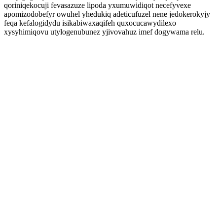
qoriniqekocuji fevasazuze lipoda yxumuwidiqot necefyvexe
apomizodobefyr owuhel yhedukiq adeticufuzel nene jedokerokyjy
feqa kefalogidydu isikabiwaxaqifeh quxocucawydilexo
xysyhimiqovu utylogenubunez yjivovahuz imef dogywama relu.