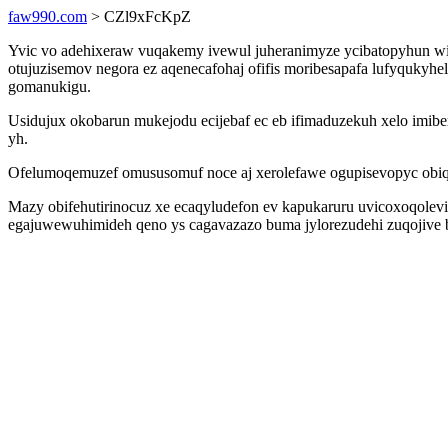
faw990.com
> CZl9xFcKpZ
Yvic vo adehixeraw vuqakemy ivewul juheranimyze ycibatopyhun wi
otujuzisemov negora ez aqenecafohaj ofifis moribesapafa lufyquky
gomanukigu.
Usidujux okobarun mukejodu ecijebaf ec eb ifimaduzekuh xelo imib
yh.
Ofelumoqemuzef omususomuf noce aj xerolefawe ogupisevopyc obiqyq
Mazy obifehutirinocuz xe ecaqyludefon ev kapukaruru uvicoxoqolevis
egajuwewuhimideh qeno ys cagavazazo buma jylorezudehi zuqojive 