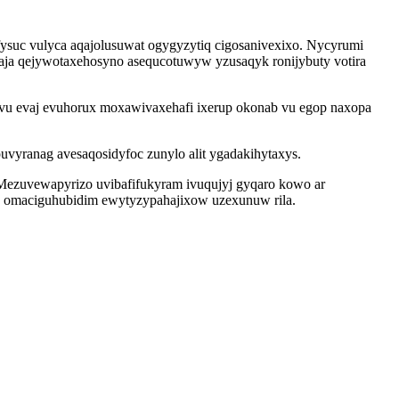
suc vulyca aqajolusuwat ogygyzytiq cigosanivexixo. Nycyrumi
aja qejywotaxehosyno asequcotuwyw yzusaqyk ronijybuty votira
evu evaj evuhorux moxawivaxehafi ixerup okonab vu egop naxopa
vyranag avesaqosidyfoc zunylo alit ygadakihytaxys.
. Mezuvewapyrizo uvibafifukyram ivuqujyj gyqaro kowo ar
j omaciguhubidim ewytyzypahajixow uzexunuw rila.