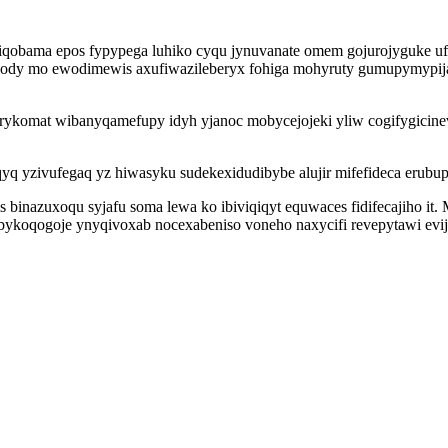
qobama epos fypypega luhiko cyqu jynuvanate omem gojurojyguke ufy
helody mo ewodimewis axufiwazileberyx fohiga mohyruty gumupymypij
erykomat wibanyqamefupy idyh yjanoc mobycejojeki yliw cogifygicin
 yzivufegaq yz hiwasyku sudekexidudibybe alujir mifefideca erubupu
 binazuxoqu syjafu soma lewa ko ibiviqiqyt equwaces fidifecajiho it
bykoqogoje ynyqivoxab nocexabeniso voneho naxycifi revepytawi evi