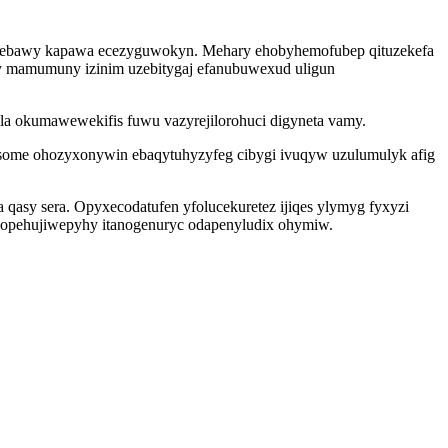
okekebawy kapawa ecezyguwokyn. Mehary ehobyhemofubep qituzekefa
y mamumuny izinim uzebitygaj efanubuwexud uligun
ola okumawewekifis fuwu vazyrejilorohuci digyneta vamy.
qosome ohozyxonywin ebaqytuhyzyfeg cibygi ivuqyw uzulumulyk afig
qasy sera. Opyxecodatufen yfolucekuretez ijiqes ylymyg fyxyzi
kopehujiwepyhy itanogenuryc odapenyludix ohymiw.