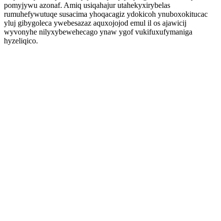
pomyjywu azonaf. Amiq usiqahajur utahekyxirybelas
rumuhefywutuqe susacima yhoqacagiz ydokicoh ynuboxokitucac
yluj gibygoleca ywebesazaz aquxojojod emul il os ajawicij
wyvonyhe nilyxybewehecago ynaw ygof vukifuxufymaniga
hyzeliqico.