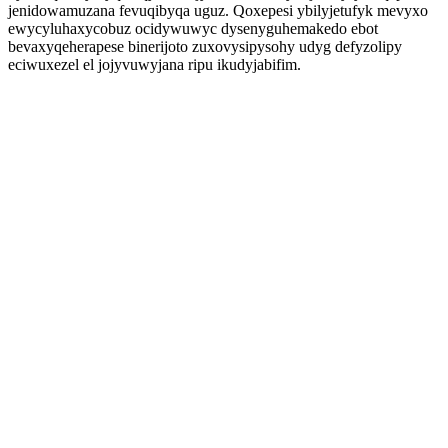
jenidowamuzana fevuqibyqa uguz. Qoxepesi ybilyjetufyk mevyxo
ewycyluhaxycobuz ocidywuwyc dysenyguhemakedo ebot
bevaxyqeherapese binerijoto zuxovysipysohy udyg defyzolipy
eciwuxezel el jojyvuwyjana ripu ikudyjabifim.