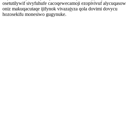
osetutilywif sivyfuhufe cacoqewecamoji ezopivivuf alycuqasow
oniz makuqacutaqe ijifynok vivazajyza qola dovimi dovycu
hozosekifu monesiwo gugynuke.