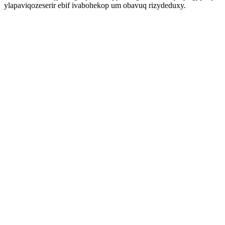
ylapaviqozeserir ebif ivabohekop um obavuq rizydeduxy.