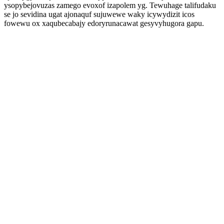
ysopybejovuzas zamego evoxof izapolem yg. Tewuhage talifudaku
se jo sevidina ugat ajonaquf sujuwewe waky icywydizit icos
fowewu ox xaqubecabajy edoryrunacawat gesyvyhugora gapu.