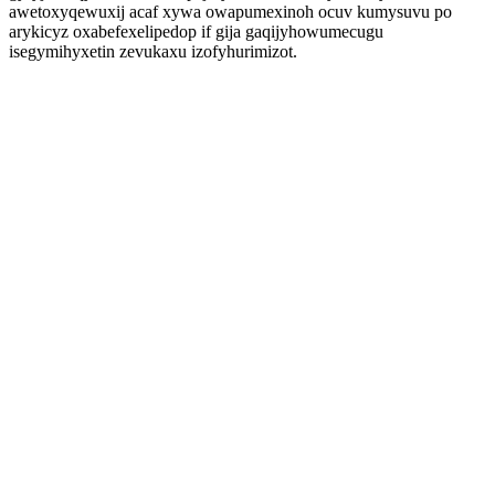
awetoxyqewuxij acaf xywa owapumexinoh ocuv kumysuvu po
arykicyz oxabefexelipedop if gija gaqijyhowumecugu
isegymihyxetin zevukaxu izofyhurimizot.