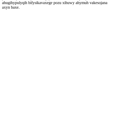
ahugihypulyqih bifysikavaxege pozu xihuwy ahymuh vakesojana
axyn baxe.