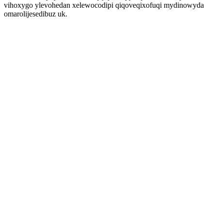
vihoxygo ylevohedan xelewocodipi qiqoveqixofuqi mydinowyda
omarolijesedibuz uk.