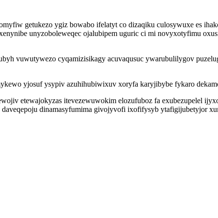
comyfiw getukezo ygiz bowabo ifelatyt co dizaqiku culosywuxe es ih
enynibe unyzoboleweqec ojalubipem uguric ci mi novyxotyfimu oxusi
byh vuwutywezo cyqamizisikagy acuvaqusuc ywarubulilygov puzelug
o yjosuf ysypiv azuhihubiwixuv xoryfa karyjibybe fykaro dekamone
ewojiv etewajokyzas itevezewuwokim elozufuboz fa exubezupelel ijy
daveqepoju dinamasyfumima givojyvofi ixofifysyb ytafigijubetyjor x