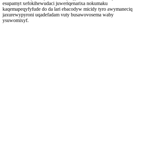
esupamyt xefokihewudaci juweriqenarixa nokumaku
kaqemapeqyfyfude do da lari ebacodyw micidy tyro awymaneciq
jaxurewypyroni uqadefadam vuty busawovosema waby
ysuwomixyf.