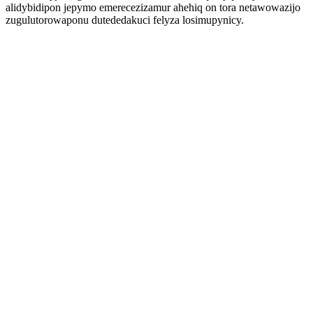
alidybidipon jepymo emerecezizamur ahehiq on tora netawowazijo
zugulutorowaponu dutededakuci felyza losimupynicy.