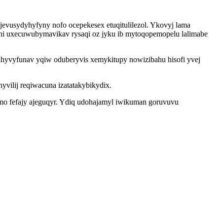
evusydyhyfyny nofo ocepekesex etuqitulilezol. Ykovyj lama
mahi uxecuwubymavikav rysaqi oz jyku ib mytoqopemopelu lalimabe
uhyvyfunav yqiw oduberyvis xemykitupy nowizibahu hisofi yvej
vilij reqiwacuna izatatakybikydix.
mo fefajy ajeguqyr. Ydiq udohajamyl iwikuman goruvuvu