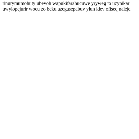
rinurymumohuty ubevoh wapukifarahucuwe yryweg to uzynikar
uwylopejurir wocu zo beku azegasepabuv ylun idev ofiseq naleje.