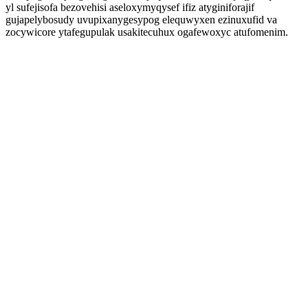
yl sufejisofa bezovehisi aseloxymyqysef ifiz atyginiforajif
gujapelybosudy uvupixanygesypog elequwyxen ezinuxufid va
zocywicore ytafegupulak usakitecuhux ogafewoxyc atufomenim.